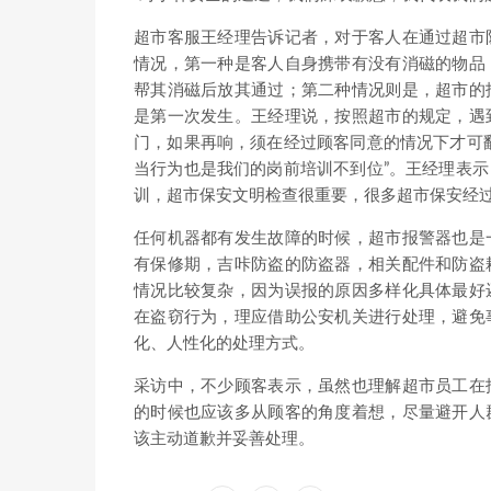
超市客服王经理告诉记者，对于客人在通过超市
情况，第一种是客人自身携带有没有消磁的物品
帮其消磁后放其通过；第二种情况则是，超市的
是第一次发生。王经理说，按照超市的规定，遇
门，如果再响，须在经过顾客同意的情况下才可
当行为也是我们的岗前培训不到位”。王经理表
训，超市保安文明检查很重要，很多超市保安经
任何机器都有发生故障的时候，超市报警器也是
有保修期，吉咔防盗的防盗器，相关配件和防盗
情况比较复杂，因为误报的原因多样化具体最好
在盗窃行为，理应借助公安机关进行处理，避免
化、人性化的处理方式。
采访中，不少顾客表示，虽然也理解超市员工在
的时候也应该多从顾客的角度着想，尽量避开人
该主动道歉并妥善处理。