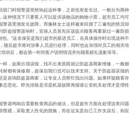
防损门时报警器突然响起这种事，之前也有发生过。一般分为两种
，这种情况下只要客人可以提供该物品的购物小票，超市员工均可
报警器受潮发生故障。而像林女士这样被来回搜了三遍包的情况却
到防盗报警器响时，安保人员首先应该提示顾客再重新过一遍防损
翻包。“这名保安是我们超市的新进员工，在具体操作时出现这种不
示，随后超市将对涉事人员进行处理，同时也会加强对员工的相关培
过培圳后，都会第一时间客户说明情况并向顾客赔礼道歉等等。
一样，如果出现误报，找不出来原因就让防盗器商家维修，一般都
耗材都有保修期，超保后我们也可以技术支持。关于防盗器误报的
还是咨询防盗器商家，让专业人员帮忙找出问题。如果怀疑顾客存
事态恶化。即先排除是否是机器故障再报请公安机关处理才是理性
报警器鸣响后需要检查商品的做法，但是超市方面在处理这类问题
群围观，采取更人性化的措施，而在证实是自己工作失误后，则应