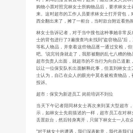
购物小票对照完林女士所购物品后，要求林女士
来。这时超市的工作人员要求林女士打开背包，
西全翻出来了，摊了一柜台，当时款台附近看热闹
林女士告诉记者，对于当中搜包这种事她非常反
士的背包进行了3遍搜查均未找到“盗窃物品”后
等私人物品，并拿着这些物品逐一通过安检，但
吧。’说完转身就走了，我那被翻的乱七八糟的物
超市负责人出面，就超市的不当行为向自己道歉，
以让一位保安队长出面解释此事，但直到林女士
士认为，自己在众人的眼光中莫名被检查物品，
投诉。
超市：保安为新进员工 岗前培训不到位
当天下午记者陪同林女士再次来到某大型超市
示，如林女士先前描述的一样，超市员工在对林
丢置款台，然后转身离开，只留下林女士一人在
“对于林女士的遭遇，我们深表歉意，我代表我们