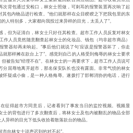
再次背包通过安检口，林女士照做，可刺耳的报警装置再次响了起
对其包内物品进行检查。“他们就那样在众目睽睽之下把我包里的东
的人特别多，大家都向我投过来异样的目光，太丢人了”。
感，但为证清白，林女士只好任其检查。超市工作人员反复对林女
，工作人员竟然随意翻查起林女士的化妆品、钱包（均非超市商品）
报警器却再未响起。“事后他们就说了句’应该是报警器坏了，你走
品就那样摊在款台上了”。感觉到自己的人格受到侮辱的林女士要求
但被告知“经理不在”。在林女士的一再要求下，超市工作人员说可
万分屈辱地离开超市，那名保安队长也没有露面。非常气愤的林女
被怀疑成小偷，是一种人格侮辱。遂拨打了邯郸消协的电话，进行
，在征得超市方同意后，记者看到了事发当日的监控视频。视频显
女士的背包进行了多次翻查后，将林女士及包内被翻乱的物品全部
众人异样的目光下低头收拾着散落款台的物品。
超市向林女士说声迟到的对不起”。