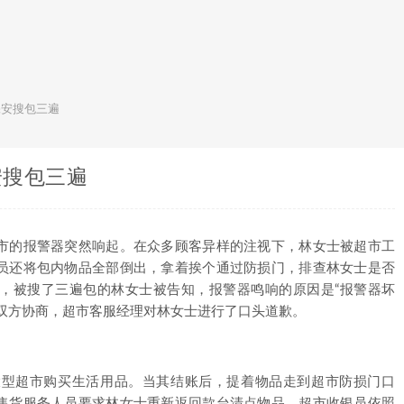
保安搜包三遍
安搜包三遍
市的报警器突然响起。在众多顾客异样的注视下，林女士被超市工
员还将包内物品全部倒出，拿着挨个通过防损门，排查林女士是否
，被搜了三遍包的林女士被告知，报警器鸣响的原因是“报警器坏
双方协商，超市客服经理对林女士进行了口头道歉。
大型超市购买生活用品。当其结账后，提着物品走到超市防损门口
售货服务人员要求林女士重新返回款台清点物品。超市收银员依照