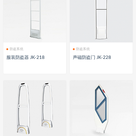
防盗系统
防盗系统
服装防盗器 JK-218
声磁防盗门 JK-228