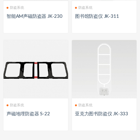
防盗系统
防盗系统
智能AM声磁防盗器 JK-230
图书馆防盗仪 JK-311
防盗系统
防盗系统
声磁地埋防盗器 S-22
亚克力图书防盗仪 JK-333