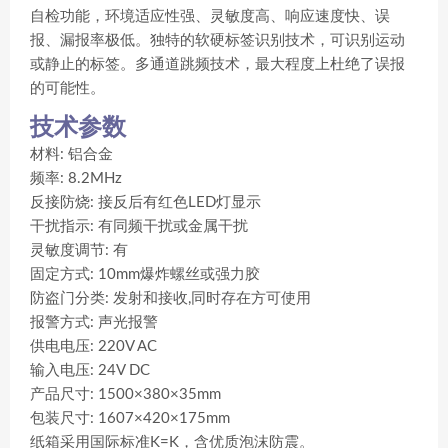
自检功能，环境适应性强、灵敏度高、响应速度快、误
报、漏报率极低。独特的软硬标签识别技术，可识别运动
或静止的标签。多通道跳频技术，最大程度上杜绝了误报
的可能性。
技术参数
材料: 铝合金
频率: 8.2MHz
反接防烧: 接反后有红色LED灯显示
干扰指示: 有同频干扰或金属干扰
灵敏度调节: 有
固定方式: 10mm爆炸螺丝或强力胶
防盗门分类: 发射和接收,同时存在方可使用
报警方式: 声光报警
供电电压: 220V AC
输入电压: 24V DC
产品尺寸: 1500×380×35mm
包装尺寸: 1607×420×175mm
纸箱采用国际标准K=K，含优质泡沫防震。