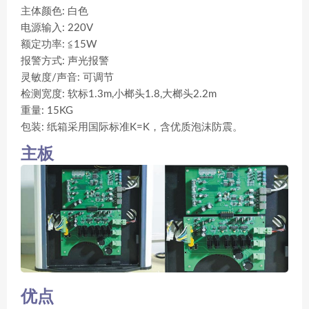
主体颜色: 白色
电源输入: 220V
额定功率: ≦15W
报警方式: 声光报警
灵敏度/声音: 可调节
检测宽度: 软标1.3m,小榔头1.8,大榔头2.2m
重量: 15KG
包装: 纸箱采用国际标准K=K，含优质泡沫防震。
主板
优点