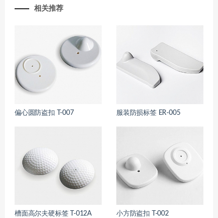
相关推荐
偏心圆防盗扣 T-007
服装防损标签 ER-005
槽面高尔夫硬标签 T-012A
小方防盗扣 T-002